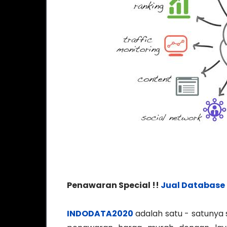
Penawaran Special !!
Jual Database
INDODATA2020
adalah satu - satunya 