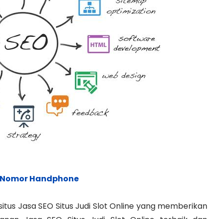
 Nomor Handphone
situs Jasa SEO Situs Judi Slot Online yang memberikan