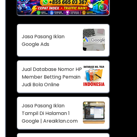
Jasa Pasang Iklan
Google Ads
Jual Database Nomor HP
Member Betting Pemain
Judi Bola Online
Jasa Pasang Iklan
Tampil Di Halaman 1
Google | Areaiklan.com