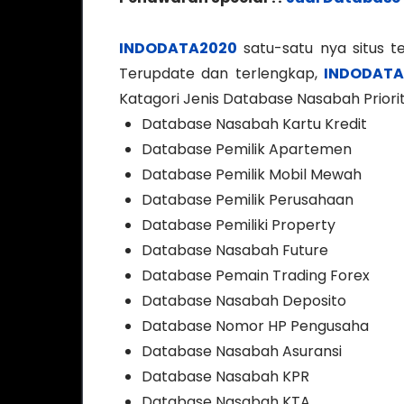
INDODATA2020
satu-satu nya situs t
Terupdate dan terlengkap,
INDODATA
Katagori Jenis Database Nasabah Priori
Database Nasabah Kartu Kredit
Database Pemilik Apartemen
Database Pemilik Mobil Mewah
Database Pemilik Perusahaan
Database Pemiliki Property
Database Nasabah Future
Database Pemain Trading Forex
Database Nasabah Deposito
Database Nomor HP Pengusaha
Database Nasabah Asuransi
Database Nasabah KPR
Database Nasabah KTA