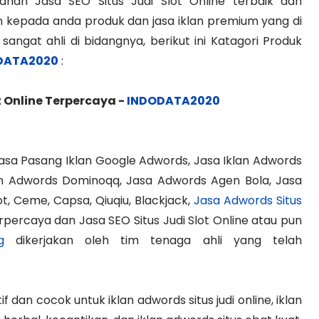
an Jasa SEO Situs Judi Slot Online terbaik dan
kepada anda produk dan jasa iklan premium yang di
ngat ahli di bidangnya, berikut ini Katagori Produk
DATA2020
:
t Online Terpercaya -
INDODATA2020
asa Pasang Iklan Google Adwords, Jasa Iklan Adwords
lan Adwords Dominoqq, Jasa Adwords Agen Bola, Jasa
t, Ceme, Capsa, Qiuqiu, Blackjack,
Jasa Adwords Situs
rpercaya dan Jasa SEO Situs Judi Slot Online atau pun
g
dikerjakan oleh tim tenaga ahli yang telah
f dan cocok untuk iklan adwords situs judi online, iklan