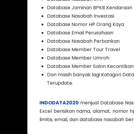
Database Jaminan BPKB Kendaraan
Database Nasabah Investasi
Database Nomor HP Orang Kaya
Database Email Perusahaan
Database Nasabah Perbankan
Database Member Tour Travel
Database Member Umroh
Database Member Salon Kecantikan
Dan masih banyak lagi Katagori Datab
Terupdate.
INDODATA2020
menjual Database Nasa
Excel berisikan nama, alamat, nomor hp
limite, email, dan database nasabah ber