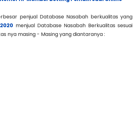
erbesar penjual Database Nasabah berkualitas yang
2020
menjual Database Nasabah Berkualitas sesuai
tas nya masing - Masing yang diantaranya :