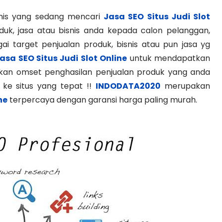
nis yang sedang mencari
Jasa SEO Situs Judi Slot
k, jasa atau bisnis anda kepada calon pelanggan,
i target penjualan produk, bisnis atau pun jasa yg
asa SEO Situs Judi Slot Online
untuk mendapatkan
tkan omset penghasilan penjualan produk yang anda
 ke situs yang tepat !!
INDODATA2020
merupakan
ne
terpercaya dengan garansi harga paling murah.