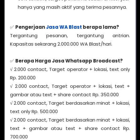
hanya yang masih aktif yang terima pesannya.
✅
Pengerjaan
Jasa WA Blast
berapa lama?
Tergantung pesanan, tergantung antrian.
Kapasitas sekarang 2.000.000 WA Blast/hari.
✅
Berapa Harga Jasa Whatsapp Broadcast?
√ 2.000 contact, Target operator + lokasi, text only
Rp. 200.000
√ 2.000 contact, Target operator + lokasi, text +
gambar atau text + share contact Rp. 350.000
√ 2.000 contact, Target berdasarkan minat + lokasi,
text only Rp. 500.000
√ 2.000 contact, Target berdasarkan minat + lokasi,
text + gambar atau text + share contact Rp.
700.000