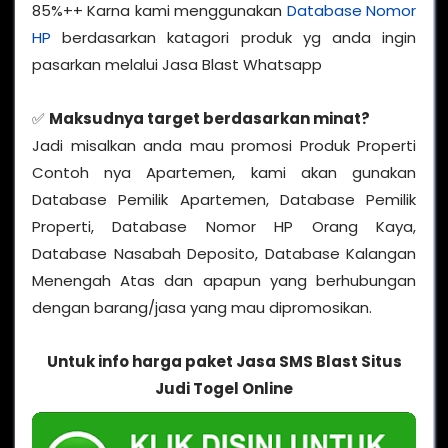
85%++ Karna kami menggunakan
Database Nomor
HP
berdasarkan katagori produk yg anda ingin
pasarkan melalui Jasa Blast Whatsapp
✅
Maksudnya target berdasarkan minat?
Jadi misalkan anda mau promosi Produk Properti
Contoh nya Apartemen, kami akan gunakan
Database Pemilik Apartemen, Database Pemilik
Properti, Database Nomor HP Orang Kaya,
Database Nasabah Deposito, Database Kalangan
Menengah Atas dan apapun yang berhubungan
dengan barang/jasa yang mau dipromosikan.
Untuk info harga paket Jasa SMS Blast Situs
Judi Togel Online