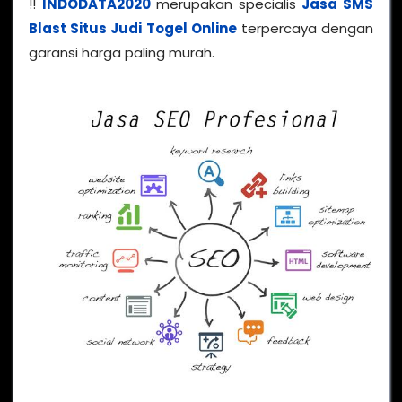
!!
INDODATA2020
merupakan specialis
Jasa SMS
Blast Situs Judi Togel Online
terpercaya dengan
garansi harga paling murah.