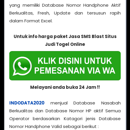
yang memiliki Database Nomor Handphone Aktif
Berkualitas, Fresh, Update dan tersusun rapih
dalam Format Excel.
Untuk info harga paket Jasa SMS Blast Situs
Judi Togel Online
Melayani anda buka 24 Jam !!
INDODATA2020
menjual Database Nasabah
Berkualitas dan Database Nomor HP aktif Semua
Operator berdasarkan Katagori jenis Database
Nomor Handphone Valid sebagai berikut :