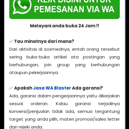
Melayani anda buka 24 Jam !!
✅
Tau minatnya dari mana?
Dari aktivitas di sosmednya, entah orang tersebut
sering buka-buka artikel ata postingan yang
berhubungan, join group yang berhubungan
ataupun pekerjaannya.
✅
Apakah
Jasa WA Blaster
Ada garansi?
Ada, garansi dalam pengerjaannya yaitu dikerjakan
sesuai orderan. Kalau garansi terjadinya
konversi/penjualan tidak ada, semua tergantung
target yang anda pilih, materi promosi/sales letter
dan rejeki anda.