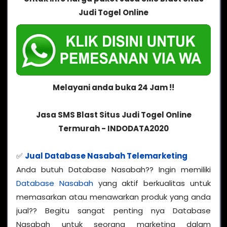
Judi Togel Online
Melayani anda buka 24 Jam !!
Jasa SMS Blast Situs Judi Togel Online
Termurah - INDODATA2020
✅
Jual Database Nasabah Telemarketing
Anda butuh Database Nasabah?? Ingin memiliki
Database Nasabah
yang aktif berkualitas untuk
memasarkan atau menawarkan produk yang anda
jual?? Begitu sangat penting nya Database
Nasabah untuk seorang marketing dalam