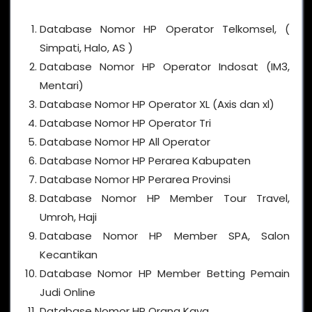
Database Nomor HP Operator Telkomsel, (
Simpati, Halo, AS )
Database Nomor HP Operator Indosat (IM3,
Mentari)
Database Nomor HP Operator XL (Axis dan xl)
Database Nomor HP Operator Tri
Database Nomor HP All Operator
Database Nomor HP Perarea Kabupaten
Database Nomor HP Perarea Provinsi
Database Nomor HP Member Tour Travel,
Umroh, Haji
Database Nomor HP Member SPA, Salon
Kecantikan
Database Nomor HP Member Betting Pemain
Judi Online
Database Nomor HP Orang Kaya