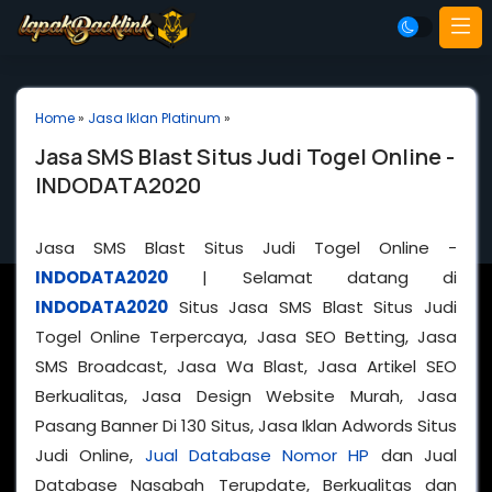
Home
»
Jasa Iklan Platinum
»
Jasa SMS Blast Situs Judi Togel Online -
INDODATA2020
Jasa SMS Blast Situs Judi Togel Online -
INDODATA2020
| Selamat datang di
INDODATA2020
Situs Jasa SMS Blast Situs Judi
Togel Online Terpercaya, Jasa SEO Betting, Jasa
SMS Broadcast, Jasa Wa Blast, Jasa Artikel SEO
Berkualitas, Jasa Design Website Murah, Jasa
Pasang Banner Di 130 Situs, Jasa Iklan Adwords Situs
Judi Online,
Jual Database Nomor HP
dan Jual
Database Nasabah Terupdate, Berkualitas dan