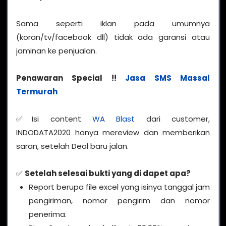
Sama seperti iklan pada umumnya
(koran/tv/facebook dll) tidak ada garansi atau
jaminan ke penjualan.
Penawaran Special !!
Jasa SMS Massal
Termurah
✅Isi content
WA Blast
dari customer,
INDODATA2020 hanya mereview dan memberikan
saran, setelah Deal baru jalan.
✅
Setelah selesai bukti yang di dapet apa?
Report berupa file excel yang isinya tanggal jam
pengiriman, nomor pengirim dan nomor
penerima.