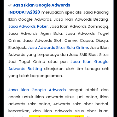
✅
Jasa Iklan Google Adwords
INDODATA2020
merupakan specialis Jasa Pasang
Iklan Google Adwords, Jasa Iklan Adwords Betting,
Jasa Adwords Poker
, Jasa Iklan Adwords Dominoqq,
Jasa Adwords Agen Bola, Jasa Adwords Togel
Online, Jasa Adwords Slot, Ceme, Capsa, Qiuqiu,
Blackjack,
Jasa Adwords Situs Bola Online
, Jasa Iklan
Adwords yang terpercaya dan Jasa SMS Blast Situs
Judi Togel Online atau pun
Jasa Iklan Google
Adwords Betting
dikerjakan oleh tim tenaga ahli
yang telah berpengalaman.
Jasa Iklan Google Adwords
sangat efektif dan
cocok untuk iklan adwords situs judi online, iklan
adwords toko online, Adwords toko obat herbal,
kecantikan, dan iklan adwords situs obat kuat,