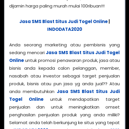
dijamin harga paling murah mulai 100ribuan!!!
Jasa SMS Blast Situs Judi Togel Online
|
INDODATA2020
Anda seorang marketing atau pembisnis yang
sedang mencari
Jasa SMS Blast Situs Judi Togel
Online
untuk promosi penawaran produk, jasa atau
bisnis anda kepada calon pelanggan, member,
nasabah atau investor sebagai target penjualan
produk, bisnis atau pun jasa yg anda jual?? Atau
anda membutuhkan
Jasa SMS Blast Situs Judi
Togel Online
untuk mendapatkan target
penjualan dan untuk meningkatkan omset
penghasilan penjualan produk yang anda miliki?
Selamat anda telah berkunjung ke situs yang tepat