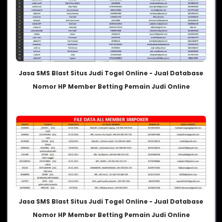
Jasa SMS Blast Situs Judi Togel Online - Jual Database
Nomor HP Member Betting Pemain Judi Online
Jasa SMS Blast Situs Judi Togel Online - Jual Database
Nomor HP Member Betting Pemain Judi Online