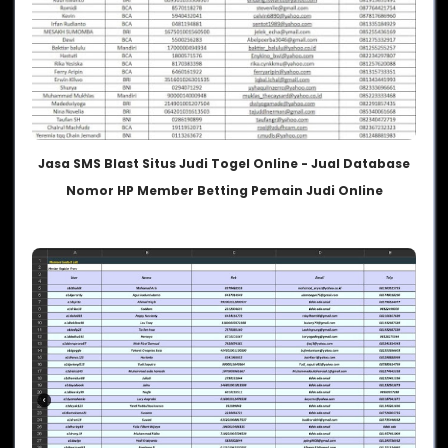
Jasa SMS Blast Situs Judi Togel Online - Jual Database
Nomor HP Member Betting Pemain Judi Online