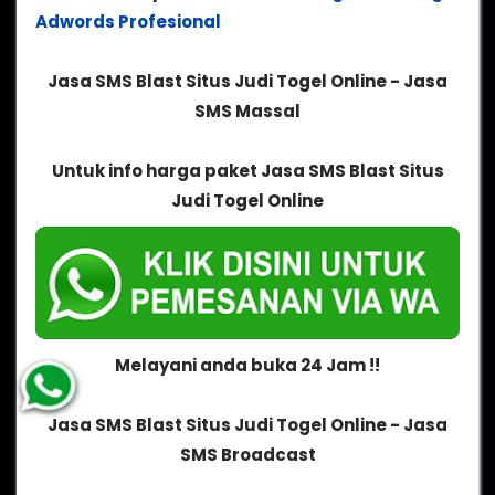
Adwords Profesional
Jasa SMS Blast Situs Judi Togel Online - Jasa
SMS Massal
Untuk info harga paket Jasa SMS Blast Situs
Judi Togel Online
Melayani anda buka 24 Jam !!
Jasa SMS Blast Situs Judi Togel Online - Jasa
SMS Broadcast