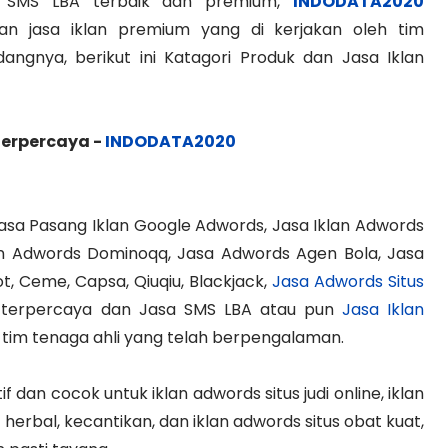
 SMS LBA terbaik dan premium,
INDODATA2020
 jasa iklan premium yang di kerjakan oleh tim
angnya, berikut ini Katagori Produk dan Jasa Iklan
Terpercaya -
INDODATA2020
asa Pasang Iklan Google Adwords, Jasa Iklan Adwords
lan Adwords Dominoqq, Jasa Adwords Agen Bola, Jasa
t, Ceme, Capsa, Qiuqiu, Blackjack,
Jasa Adwords Situs
g terpercaya dan Jasa SMS LBA atau pun
Jasa Iklan
 tim tenaga ahli yang telah berpengalaman.
f dan cocok untuk iklan adwords situs judi online, iklan
herbal, kecantikan, dan iklan adwords situs obat kuat,