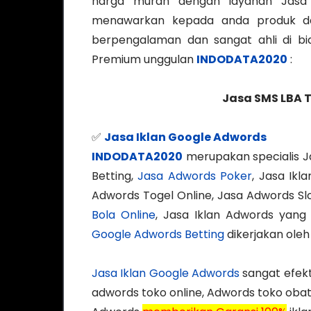
harga murah dengan layanan Jasa
menawarkan kepada anda produk dan
berpengalaman dan sangat ahli di bid
Premium unggulan
INDODATA2020
:
Jasa SMS LBA 
✅
Jasa Iklan Google Adwords
INDODATA2020
merupakan specialis J
Betting,
Jasa Adwords Poker
, Jasa Ik
Adwords Togel Online, Jasa Adwords Slo
Bola Online
, Jasa Iklan Adwords yan
Google Adwords Betting
dikerjakan oleh
Jasa Iklan Google Adwords
sangat efekti
adwords toko online, Adwords toko obat 