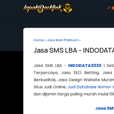
B
Home
»
Jasa Iklan Platinum
»
Jasa SMS LBA - INDODA
Jasa SMS LBA -
INDODATA2020
| Sel
Terpercaya, Jasa SEO Betting, Jasa
Berkualitas, Jasa Design Website Murah
Situs Judi Online,
Jual Database Nomor 
dan dijamin harga paling murah mulai 10
Jasa SM