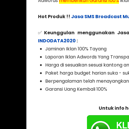
Adwords
memberikan Garansi 100%
ikla
Hot Produk !!
Jasa SMS Broadcast M
✅
Keunggulan menggunakan Jasa
INDODATA2020
:
Jaminan Iklan 100% Tayang
Laporan Iklan Adwords Yang Transp
Harga di sesuaikan sesuai kantong a
Paket harga budget harian suka - su
Berpengalaman telah menayangkan 
Garansi Uang Kembali 100%
Untuk info 