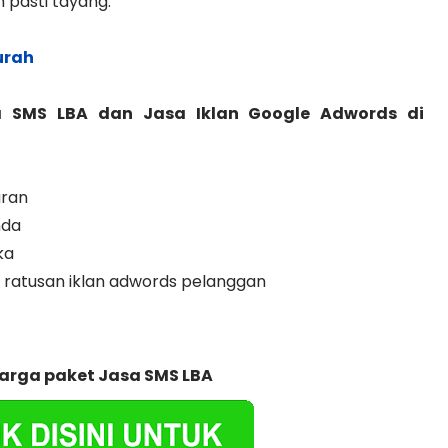
n pasti tayang.
urah
 SMS LBA dan Jasa Iklan Google Adwords di
aran
nda
ka
ratusan iklan adwords pelanggan
harga paket Jasa SMS LBA