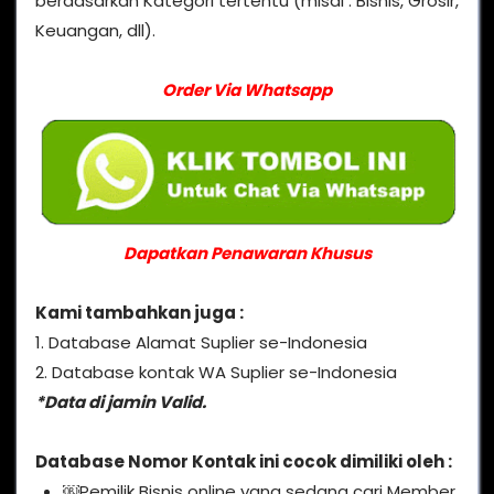
berdasarkan Kategori tertentu (misal : Bisnis, Grosir,
Keuangan, dll).
Order Via Whatsapp
Dapatkan Penawaran Khusus
Kami tambahkan juga :
1. Database Alamat Suplier se-Indonesia
2. Database kontak WA Suplier se-Indonesia
*Data di jamin Valid.
Database Nomor Kontak ini cocok dimiliki oleh :
￼Pemilik Bisnis online yang sedang cari Member