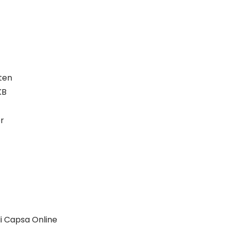
ten
KB
r
i Capsa Online