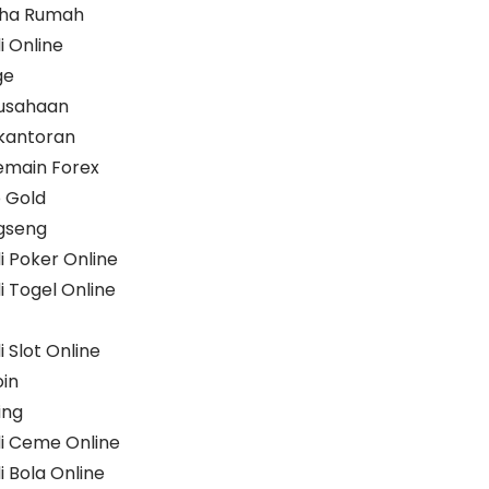
aha Rumah
 Online
ge
rusahaan
rkantoran
emain Forex
 Gold
gseng
 Poker Online
 Togel Online
 Slot Online
in
ing
i Ceme Online
 Bola Online