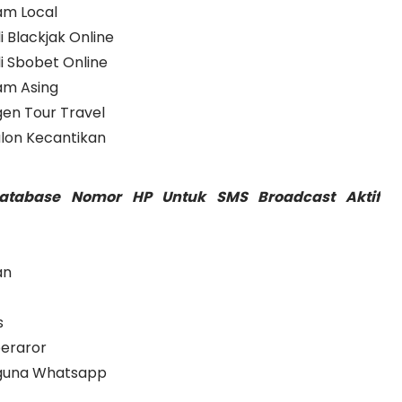
am Local
 Blackjak Online
i Sbobet Online
am Asing
en Tour Travel
lon Kecantikan
Database Nomor HP Untuk SMS Broadcast Aktif
an
s
peraror
gguna Whatsapp