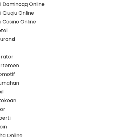
i Dominoqq Online
 Qiuqiu Online
 Casino Online
tel
uransi
rator
artemen
omotif
rumahan
il
rtokoan
or
perti
oin
ha Online