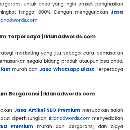
rgaransi untuk anda yang ingin omset penghasilan
eningkat hinggal 800%, Dengan menggunakan
Jasa
klanadwords.com
ium Terpercaya | Iklanadwords.com
rategi marketing yang jitu sebagai cara pemasaran
memasarkan segala bidang produk ataupun jasa anda,
last
murah dan
Jasa Whatsapp Blast
Terpercaya
ium Bergaransi | Iklanadwords.com
nakan
Jasa Artikel SEO Premium
merupakan salah
patut diperhitungkan,
Iklanadwords.com
menyediakan
 SEO Premium
murah dan bergaransi, dan biaya