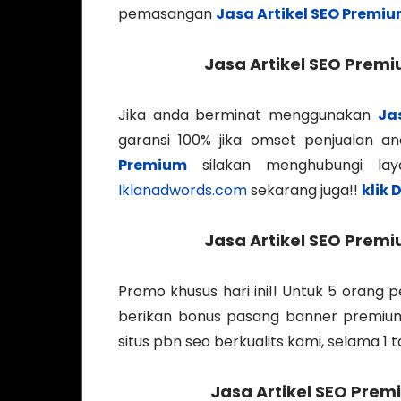
pemasangan
Jasa Artikel SEO Premi
Jasa Artikel SEO Premi
Jika anda berminat menggunakan
Ja
garansi 100% jika omset penjualan 
Premium
silakan menghubungi l
Iklanadwords.com
sekarang juga!!
klik D
Jasa Artikel SEO Premi
Promo khusus hari ini!! Untuk 5 orang
berikan bonus pasang banner premium g
situs pbn seo berkualits kami, selama 1 ta
Jasa Artikel SEO Pre