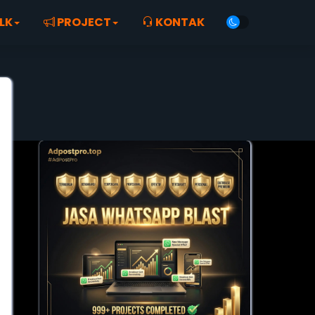
LK
PROJECT
KONTAK