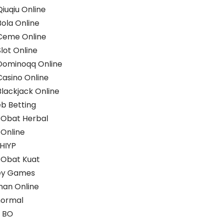
iuqiu Online
Bola Online
 Ceme Online
lot Online
 Dominoqq Online
Casino Online
Blackjack Online
b Betting
 Obat Herbal
 Online
HIYP
 Obat Kuat
ney Games
man Online
normal
s BO