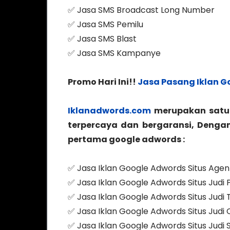
✅ Jasa SMS Broadcast Long Number
✅ Jasa SMS Pemilu
✅ Jasa SMS Blast
✅ Jasa SMS Kampanye
Promo Hari Ini!!
Jasa Pasang Iklan G
Iklanadwords.com
merupakan satu 
terpercaya dan bergaransi, Denga
pertama google adwords :
✅ Jasa Iklan Google Adwords Situs Agen 
✅ Jasa Iklan Google Adwords Situs Judi 
✅ Jasa Iklan Google Adwords Situs Judi 
✅ Jasa Iklan Google Adwords Situs Judi
✅ Jasa Iklan Google Adwords Situs Judi 