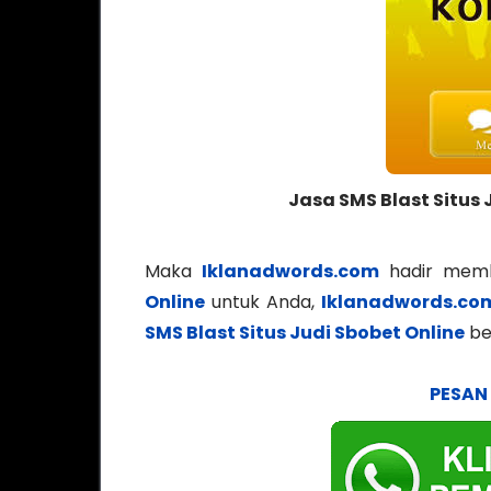
Jasa SMS Blast Situs 
Maka
Iklanadwords.com
hadir memb
Online
untuk Anda,
Iklanadwords.co
SMS Blast Situs Judi Sbobet Online
ber
PESAN