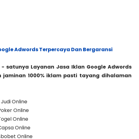
oogle Adwords Terpercaya Dan Bergaransi
- satunya Layanan Jasa Iklan Google Adwords
n jaminan 1000% iklam pasti tayang dihalaman
Judi Online
Poker Online
Togel Online
 Capsa Online
Sbobet Online