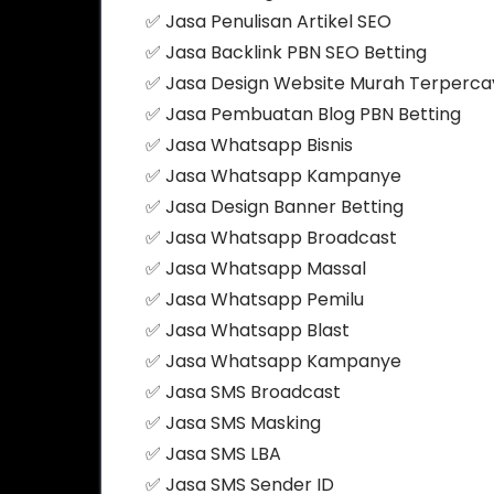
✅ Jasa Penulisan Artikel SEO
✅ Jasa Backlink PBN SEO Betting
✅ Jasa Design Website Murah Terperca
✅ Jasa Pembuatan Blog PBN Betting
✅ Jasa Whatsapp Bisnis
✅ Jasa Whatsapp Kampanye
✅ Jasa Design Banner Betting
✅ Jasa Whatsapp Broadcast
✅ Jasa Whatsapp Massal
✅ Jasa Whatsapp Pemilu
✅ Jasa Whatsapp Blast
✅ Jasa Whatsapp Kampanye
✅ Jasa SMS Broadcast
✅ Jasa SMS Masking
✅ Jasa SMS LBA
✅ Jasa SMS Sender ID