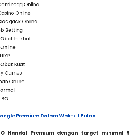
 Dominoqq Online
Casino Online
Blackjack Online
b Betting
 Obat Herbal
 Online
HIYP
 Obat Kuat
ney Games
man Online
normal
s BO
Google Premium Dalam Waktu 1 Bulan
O Handal Premium dengan target minimal 5