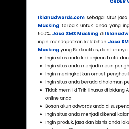
ORDER 
Iklanadwords.com
sebagai situs jas
Masking
terbaik untuk anda yang ing
900%,
Jasa SMS Masking
di
Iklanadw
ingin mendapatkan kelebihan
Jasa SM
Masking
yang Berkualitas, diantaranya 
Ingin situs anda kebanjiean trafik 
Ingin situs anda menjadi mesin peng
Ingin meningkatkan omset penghasil
Ingin situs anda berada dihalaman 
Tidak memiliki Trik Khusus di bidang
online anda
Bosan akun adwords anda di suspend
Ingin situs anda menjadi dikenal kala
Ingin produk, jasa dan bisnis anda la