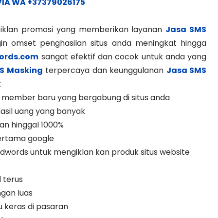
VIA WA +37379026175
a iklan promosi yang memberikan layanan
Jasa SMS
in omset penghasilan situs anda meningkat hingga
ords.com
sangat efektif dan cocok untuk anda yang
S Masking
terpercaya dan keunggulanan
Jasa SMS
:
dan member baru yang bergabung di situs anda
hasil uang yang banyak
an hinggal 1000%
pertama google
 Adwords untuk mengiklan kan produk situs website
 terus
ngan luas
ku keras di pasaran