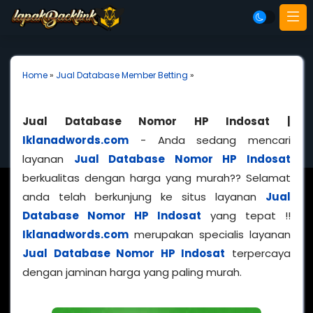
Home
»
Jual Database Member Betting
»
Jual Database Nomor HP Indosat |
Iklanadwords.com
- Anda sedang mencari
layanan
Jual Database Nomor HP Indosat
berkualitas dengan harga yang murah?? Selamat
anda telah berkunjung ke situs layanan
Jual
Database Nomor HP Indosat
yang tepat !!
Iklanadwords.com
merupakan specialis layanan
Jual Database Nomor HP Indosat
terpercaya
dengan jaminan harga yang paling murah.