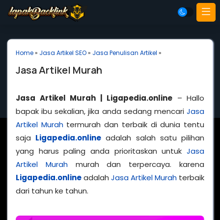
Home
»
Jasa Artikel SEO
»
Jasa Penulisan Artikel
»
Jasa Artikel Murah
Jasa Artikel Murah | Ligapedia.online
– Hallo
bapak ibu sekalian, jika anda sedang mencari
Jasa
Artikel Murah
termurah dan terbaik di dunia tentu
saja
Ligapedia.online
adalah salah satu pilihan
yang harus paling anda prioritaskan untuk
Jasa
Artikel Murah
murah dan terpercaya. karena
Ligapedia.online
adalah
Jasa Artikel Murah
terbaik
dari tahun ke tahun.