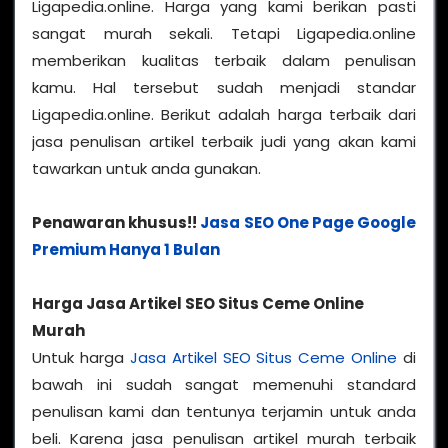
Ligapedia.online. Harga yang kami berikan pasti
sangat murah sekali. Tetapi Ligapedia.online
memberikan kualitas terbaik dalam penulisan
kamu. Hal tersebut sudah menjadi standar
Ligapedia.online. Berikut adalah harga terbaik dari
jasa penulisan artikel terbaik judi yang akan kami
tawarkan untuk anda gunakan.
Penawaran khusus!!
Jasa SEO One Page Google
Premium Hanya 1 Bulan
Harga Jasa Artikel SEO Situs Ceme Online
Murah
Untuk harga
Jasa Artikel SEO Situs Ceme Online
di
bawah ini sudah sangat memenuhi standard
penulisan kami dan tentunya terjamin untuk anda
beli. Karena jasa penulisan artikel murah terbaik