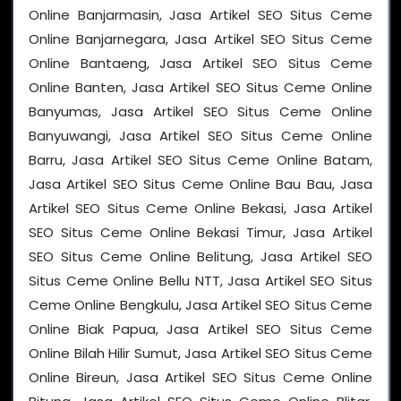
Online Banjarmasin, Jasa Artikel SEO Situs Ceme
Online Banjarnegara, Jasa Artikel SEO Situs Ceme
Online Bantaeng, Jasa Artikel SEO Situs Ceme
Online Banten, Jasa Artikel SEO Situs Ceme Online
Banyumas, Jasa Artikel SEO Situs Ceme Online
Banyuwangi, Jasa Artikel SEO Situs Ceme Online
Barru, Jasa Artikel SEO Situs Ceme Online Batam,
Jasa Artikel SEO Situs Ceme Online Bau Bau, Jasa
Artikel SEO Situs Ceme Online Bekasi, Jasa Artikel
SEO Situs Ceme Online Bekasi Timur, Jasa Artikel
SEO Situs Ceme Online Belitung, Jasa Artikel SEO
Situs Ceme Online Bellu NTT, Jasa Artikel SEO Situs
Ceme Online Bengkulu, Jasa Artikel SEO Situs Ceme
Online Biak Papua, Jasa Artikel SEO Situs Ceme
Online Bilah Hilir Sumut, Jasa Artikel SEO Situs Ceme
Online Bireun, Jasa Artikel SEO Situs Ceme Online