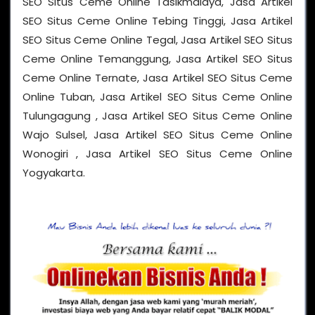
SEO Situs Ceme Online Tasikmalaya, Jasa Artikel
SEO Situs Ceme Online Tebing Tinggi, Jasa Artikel
SEO Situs Ceme Online Tegal, Jasa Artikel SEO Situs
Ceme Online Temanggung, Jasa Artikel SEO Situs
Ceme Online Ternate, Jasa Artikel SEO Situs Ceme
Online Tuban, Jasa Artikel SEO Situs Ceme Online
Tulungagung , Jasa Artikel SEO Situs Ceme Online
Wajo Sulsel, Jasa Artikel SEO Situs Ceme Online
Wonogiri , Jasa Artikel SEO Situs Ceme Online
Yogyakarta.