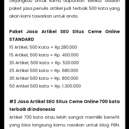
terjangkau untuk kamu dapatkan. Berikut adalah
paket jasa penulis artikel judi terbaik 500 kata yang
akan kami tawarkan untuk anda.
Paket Jasa Artikel SEO Situs Ceme Online
STANDARD
10 Artikel, 500 Kata = Rp.280.000
15 Artikel, 500 kata = Rp. 400.000
20 Artikel, 500 kata = Rp. 520.000
25 Artikel 500 kata = Rp. 680.000
30 Artikel 500 kata = Rp. 800.000
50 Aritkel 500 kata = Rp. 1.300.000
#2 Jasa Artikel SEO Situs Ceme Online 700 kata
terbaik di indonesia
Artikel 700 kata atau lebih sangat memiliki benefit
yang bisa langsung kamu rasakan untuk blog PBN.