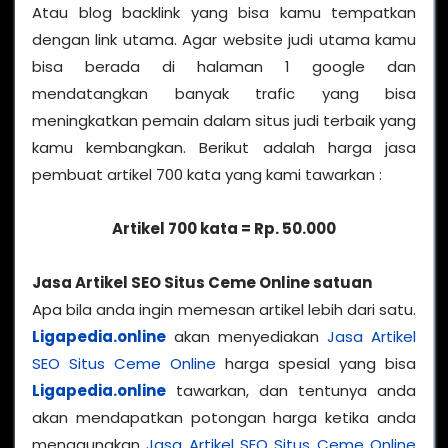
Atau blog backlink yang bisa kamu tempatkan
dengan link utama. Agar website judi utama kamu
bisa berada di halaman 1 google dan
mendatangkan banyak trafic yang bisa
meningkatkan pemain dalam situs judi terbaik yang
kamu kembangkan. Berikut adalah harga jasa
pembuat artikel 700 kata yang kami tawarkan :
Artikel 700 kata = Rp. 50.000
Jasa Artikel SEO Situs Ceme Online satuan
Apa bila anda ingin memesan artikel lebih dari satu.
Ligapedia.online
akan menyediakan
Jasa Artikel
SEO Situs Ceme Online
harga spesial yang bisa
Ligapedia.online
tawarkan, dan tentunya anda
akan mendapatkan potongan harga ketika anda
menggunakan
Jasa Artikel SEO Situs Ceme Online