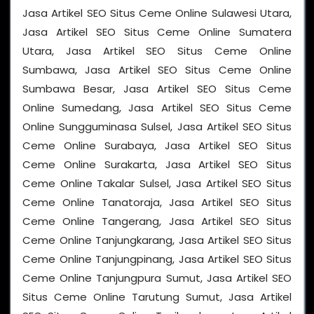
Jasa Artikel SEO Situs Ceme Online Sulawesi Utara,
Jasa Artikel SEO Situs Ceme Online Sumatera
Utara, Jasa Artikel SEO Situs Ceme Online
Sumbawa, Jasa Artikel SEO Situs Ceme Online
Sumbawa Besar, Jasa Artikel SEO Situs Ceme
Online Sumedang, Jasa Artikel SEO Situs Ceme
Online Sungguminasa Sulsel, Jasa Artikel SEO Situs
Ceme Online Surabaya, Jasa Artikel SEO Situs
Ceme Online Surakarta, Jasa Artikel SEO Situs
Ceme Online Takalar Sulsel, Jasa Artikel SEO Situs
Ceme Online Tanatoraja, Jasa Artikel SEO Situs
Ceme Online Tangerang, Jasa Artikel SEO Situs
Ceme Online Tanjungkarang, Jasa Artikel SEO Situs
Ceme Online Tanjungpinang, Jasa Artikel SEO Situs
Ceme Online Tanjungpura Sumut, Jasa Artikel SEO
Situs Ceme Online Tarutung Sumut, Jasa Artikel