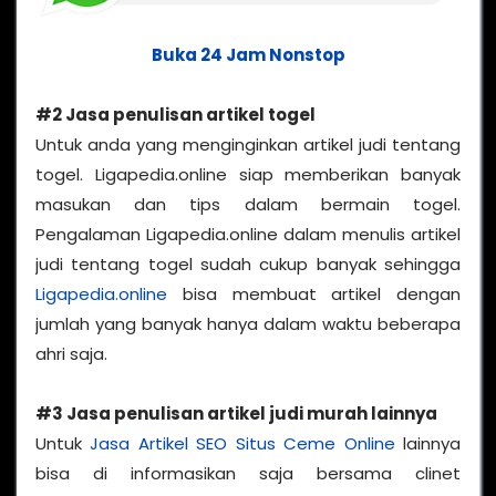
Buka 24 Jam Nonstop
#2 Jasa penulisan artikel togel
Untuk anda yang menginginkan artikel judi tentang
togel. Ligapedia.online siap memberikan banyak
masukan dan tips dalam bermain togel.
Pengalaman Ligapedia.online dalam menulis artikel
judi tentang togel sudah cukup banyak sehingga
Ligapedia.online
bisa membuat artikel dengan
jumlah yang banyak hanya dalam waktu beberapa
ahri saja.
#3 Jasa penulisan artikel judi murah lainnya
Untuk
Jasa Artikel SEO Situs Ceme Online
lainnya
bisa di informasikan saja bersama clinet