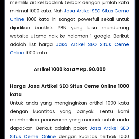
memiliki artikel backlink terbaik dengan jumlah kata
minimal 1000 kata. Nah
Jasa Artikel SEO Situs Ceme
Online
1000 kata ini sangat powerfull sekali untuk
dijadikan backlink PBN yang bisa mendorong
website utama naik ke halaman 1 google. Berikut
adalah list harga
Jasa Artikel SEO Situs Ceme
Online
1000 kata :
Artikel 1000 kata = Rp. 90.000
Harga Jasa Artikel SEO Situs Ceme Online 1000
kata
Untuk anda yang menginginkan artikel 1000 kata
dengan kuantitas yang banyak. Tentu kami
memberikan penawaran yang menarik untuk anda
dapatkan. Berikut adalah paket
Jasa Artikel SEO
Situs Ceme Online
dengan kualitas terbaik 1000