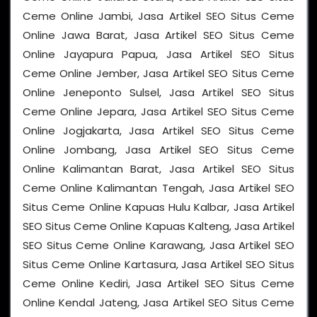
Ceme Online Jambi, Jasa Artikel SEO Situs Ceme
Online Jawa Barat, Jasa Artikel SEO Situs Ceme
Online Jayapura Papua, Jasa Artikel SEO Situs
Ceme Online Jember, Jasa Artikel SEO Situs Ceme
Online Jeneponto Sulsel, Jasa Artikel SEO Situs
Ceme Online Jepara, Jasa Artikel SEO Situs Ceme
Online Jogjakarta, Jasa Artikel SEO Situs Ceme
Online Jombang, Jasa Artikel SEO Situs Ceme
Online Kalimantan Barat, Jasa Artikel SEO Situs
Ceme Online Kalimantan Tengah, Jasa Artikel SEO
Situs Ceme Online Kapuas Hulu Kalbar, Jasa Artikel
SEO Situs Ceme Online Kapuas Kalteng, Jasa Artikel
SEO Situs Ceme Online Karawang, Jasa Artikel SEO
Situs Ceme Online Kartasura, Jasa Artikel SEO Situs
Ceme Online Kediri, Jasa Artikel SEO Situs Ceme
Online Kendal Jateng, Jasa Artikel SEO Situs Ceme