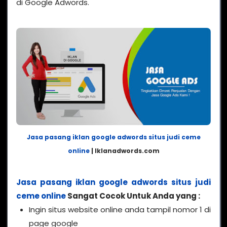
di Google Adwords.
Jasa pasang iklan google adwords situs judi ceme
online
| Iklanadwords.com
Jasa pasang iklan google adwords situs judi
ceme online
Sangat Cocok Untuk Anda yang :
Ingin situs website online anda tampil nomor 1 di
page google