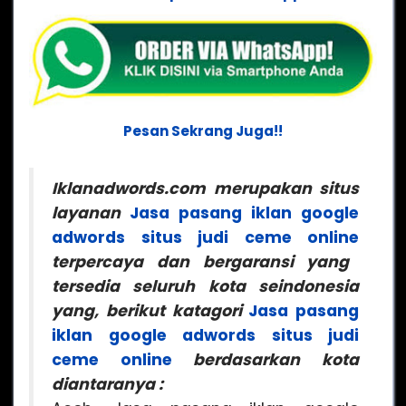
Pesan Sekrang Juga!!
Iklanadwords.com merupakan situs
layanan
Jasa pasang iklan google
adwords situs judi ceme online
terpercaya dan bergaransi yang
tersedia seluruh kota seindonesia
yang, berikut katagori
Jasa pasang
iklan google adwords situs judi
ceme online
berdasarkan kota
diantaranya :