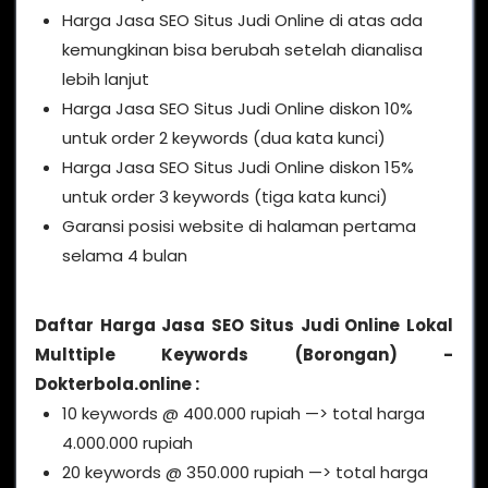
Harga Jasa SEO Situs Judi Online di atas ada
kemungkinan bisa berubah setelah dianalisa
lebih lanjut
Harga Jasa SEO Situs Judi Online diskon 10%
untuk order 2 keywords (dua kata kunci)
Harga Jasa SEO Situs Judi Online diskon 15%
untuk order 3 keywords (tiga kata kunci)
Garansi posisi website di halaman pertama
selama 4 bulan
Daftar Harga Jasa SEO Situs Judi Online Lokal
Multtiple Keywords (Borongan) -
Dokterbola.online :
10 keywords @ 400.000 rupiah —> total harga
4.000.000 rupiah
20 keywords @ 350.000 rupiah —> total harga