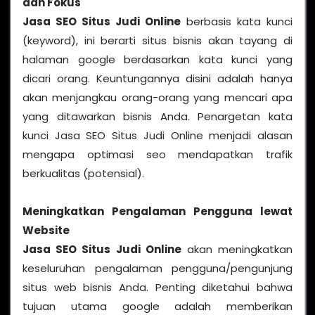
dan Fokus
Jasa SEO Situs Judi Online
berbasis kata kunci
(keyword), ini berarti situs bisnis akan tayang di
halaman google berdasarkan kata kunci yang
dicari orang. Keuntungannya disini adalah hanya
akan menjangkau orang-orang yang mencari apa
yang ditawarkan bisnis Anda. Penargetan kata
kunci Jasa SEO Situs Judi Online menjadi alasan
mengapa optimasi seo mendapatkan trafik
berkualitas (potensial).
Meningkatkan Pengalaman Pengguna lewat
Website
Jasa SEO Situs Judi Online
akan meningkatkan
keseluruhan pengalaman pengguna/pengunjung
situs web bisnis Anda. Penting diketahui bahwa
tujuan utama google adalah memberikan