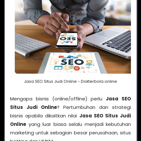
Jasa SEO Situs Judi Online - Dokterbola.online
Mengapa bisnis (online/offline) perlu
Jasa SEO
Situs Judi Online
? Pertumbuhan dan strategi
bisnis apabila dikaitkan nilai
Jasa SEO Situs Judi
Online
yang luar biasa selalu menjadi kebutuhan
marketing untuk sebagian besar perusahaan, situs