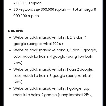
7.000.000 rupiah
30 keywords @ 300.000 rupiah —> total harga 9
000.000 rupiah
GARANSI
Website tidak masuk ke halm. 1, 2, 3 dan 4
google (uang kembali 100%)
Website tidak masuk ke halm. 1, 2 dan 3 google,
tapi masuk ke halm. 4 google (uang kembali
75%)
Website tidak masuk ke halm. 1 dan 2 google,
tapi masuk ke halm. 3 google (uang kembali
50%)
Website tidak masuk ke halm. 1 google, tapi
masuk ke halm. 2 google (uang kembali 25%)