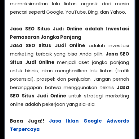
memaksimalkan lalu lintas organik dari mesin
pencari seperti Google, YouTube, Bing, dan Yahoo.
Jasa SEO Situs Judi Online
adalah Investasi
Pemasaran Jangka Panjang
Jasa SEO Situs Judi Online
adalah investasi
marketing terbaik yang bisa Anda pilih.
Jasa SEO
Situs Judi Online
menjadi aset jangka panjang
untuk bisnis, akan menghasilkan lalu lintas (trafik
potensial), prospek dan penjualan. Jangan pernah
beranggapan bahwa menggunakan teknis
Jasa
SEO Situs Judi Online
untuk strategi marketing
online adalah pekerjaan yang sia-sia.
Baca Juga!!
Jasa Iklan Google Adwords
Terpercaya