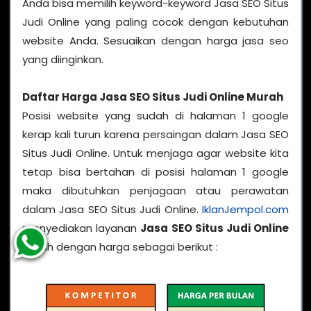
Anda bisa memilih keyword-keyword Jasa SEO Situs
Judi Online yang paling cocok dengan kebutuhan
website Anda. Sesuaikan dengan harga jasa seo
yang diinginkan.
Daftar Harga Jasa SEO Situs Judi Online Murah
Posisi website yang sudah di halaman 1 google
kerap kali turun karena persaingan dalam Jasa SEO
Situs Judi Online. Untuk menjaga agar website kita
tetap bisa bertahan di posisi halaman 1 google
maka dibutuhkan penjagaan atau perawatan
dalam Jasa SEO Situs Judi Online.
IklanJempol.com
menyediakan layanan
Jasa SEO Situs Judi Online
Murah dengan harga sebagai berikut :