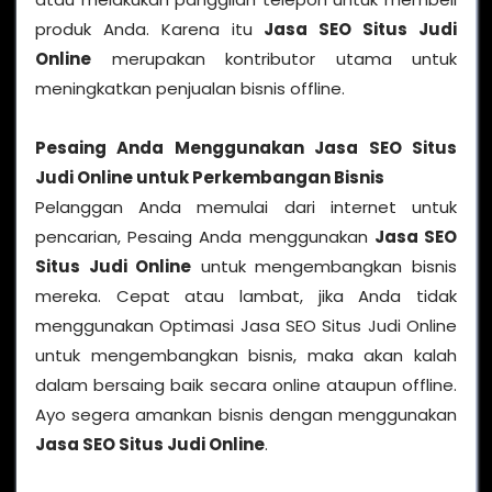
produk Anda. Karena itu
Jasa SEO Situs Judi
Online
merupakan kontributor utama untuk
meningkatkan penjualan bisnis offline.
Pesaing Anda Menggunakan Jasa SEO Situs
Judi Online untuk Perkembangan Bisnis
Pelanggan Anda memulai dari internet untuk
pencarian, Pesaing Anda menggunakan
Jasa SEO
Situs Judi Online
untuk mengembangkan bisnis
mereka. Cepat atau lambat, jika Anda tidak
menggunakan Optimasi Jasa SEO Situs Judi Online
untuk mengembangkan bisnis, maka akan kalah
dalam bersaing baik secara online ataupun offline.
Ayo segera amankan bisnis dengan menggunakan
Jasa SEO Situs Judi Online
.