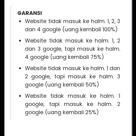
GARANSI
Website tidak masuk ke halm. 1, 2, 3
dan 4 google (uang kembali 100%)
Website tidak masuk ke halm. 1, 2
dan 3 google, tapi masuk ke halm.
4 google (uang kembali 75%)
Website tidak masuk ke halm. 1 dan
2 google, tapi masuk ke halm. 3
google (uang kembali 50%)
Website tidak masuk ke halm. 1
google, tapi masuk ke halm. 2
google (uang kembali 25%)