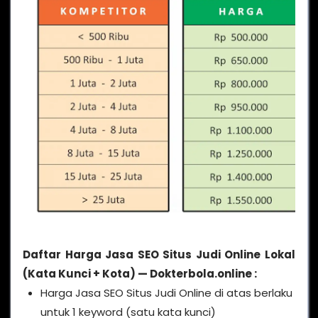
Daftar Harga Jasa SEO Situs Judi Online Lokal
(Kata Kunci + Kota) — Dokterbola.online :
Harga Jasa SEO Situs Judi Online di atas berlaku
untuk 1 keyword (satu kata kunci)