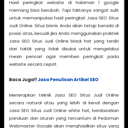
Hasil peringkat website di halaman 1 google
memang bisa berubah. Tapi faktanya sangat sulit
untuk memanipulasi hasil peringkat Jasa SEO Situs
Judi Online. Situs bisnis Anda akan tetap berada di
posisi atas, kecuali jika Anda menggunakan praktek
Jasa SEO Situs Judi Online black hat yang terdiri
dari taktik yang tidak disukai untuk mengelabui
mesin pencari agar memberi peringkat pada
website secara cepat.
Baca Juga!!
Jasa Penulisan Artikel SEO
Menerapkan teknik Jasa SEO Situs Judi Online
secara natural atau yang lebih di kenal dengan
Jasa SEO Situs Judi Online white hat, berdasarkan
panduan dan aturan yang tercantum di Pedoman
Webmaster Google akan menghasilkan situs yang