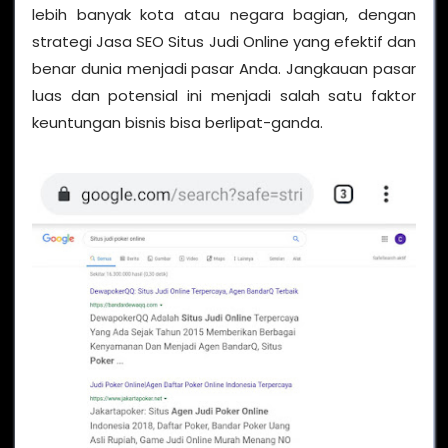
lebih banyak kota atau negara bagian, dengan
strategi Jasa SEO Situs Judi Online yang efektif dan
benar dunia menjadi pasar Anda. Jangkauan pasar
luas dan potensial ini menjadi salah satu faktor
keuntungan bisnis bisa berlipat-ganda.