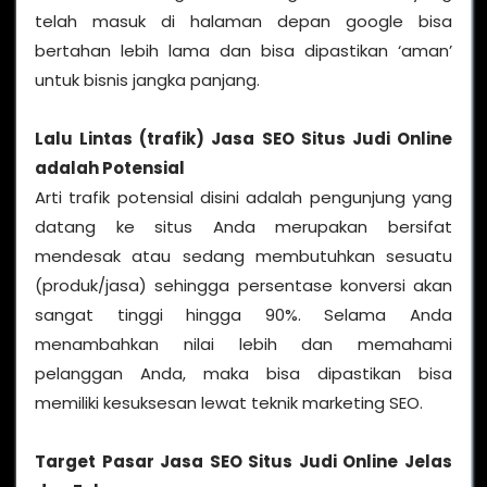
telah masuk di halaman depan google bisa
bertahan lebih lama dan bisa dipastikan ‘aman’
untuk bisnis jangka panjang.
Lalu Lintas (trafik) Jasa SEO Situs Judi Online
adalah Potensial
Arti trafik potensial disini adalah pengunjung yang
datang ke situs Anda merupakan bersifat
mendesak atau sedang membutuhkan sesuatu
(produk/jasa) sehingga persentase konversi akan
sangat tinggi hingga 90%. Selama Anda
menambahkan nilai lebih dan memahami
pelanggan Anda, maka bisa dipastikan bisa
memiliki kesuksesan lewat teknik marketing SEO.
Target Pasar Jasa SEO Situs Judi Online Jelas