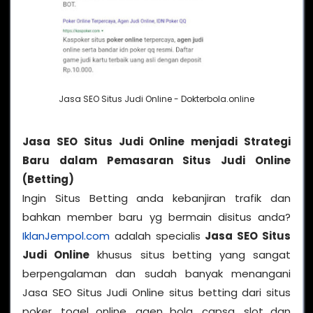
Jasa SEO Situs Judi Online - Dokterbola.online
Jasa SEO Situs Judi Online menjadi Strategi
Baru dalam Pemasaran Situs Judi Online
(Betting)
Ingin Situs Betting anda kebanjiran trafik dan
bahkan member baru yg bermain disitus anda?
IklanJempol.com
adalah specialis
Jasa SEO Situs
Judi Online
khusus situs betting yang sangat
berpengalaman dan sudah banyak menangani
Jasa SEO Situs Judi Online situs betting dari situs
poker, togel online, agen bola, capsa, slot dan