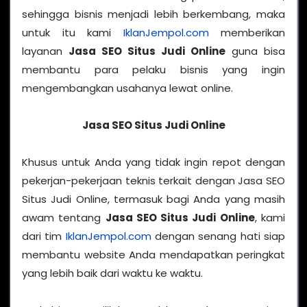
sehingga bisnis menjadi lebih berkembang, maka
untuk itu kami
IklanJempol.com
memberikan
layanan
Jasa SEO Situs Judi Online
guna bisa
membantu para pelaku bisnis yang ingin
mengembangkan usahanya lewat online.
Jasa SEO Situs Judi Online
Khusus untuk Anda yang tidak ingin repot dengan
pekerjan-pekerjaan teknis terkait dengan Jasa SEO
Situs Judi Online, termasuk bagi Anda yang masih
awam tentang
Jasa SEO Situs Judi Online
, kami
dari tim
IklanJempol.com
dengan senang hati siap
membantu website Anda mendapatkan peringkat
yang lebih baik dari waktu ke waktu.