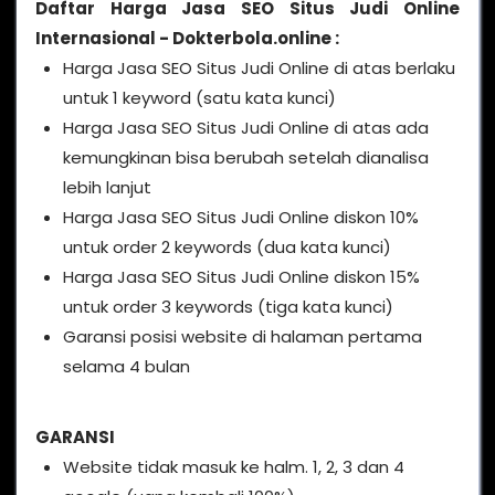
Daftar Harga Jasa SEO Situs Judi Online
Internasional - Dokterbola.online :
Harga Jasa SEO Situs Judi Online di atas berlaku
untuk 1 keyword (satu kata kunci)
Harga Jasa SEO Situs Judi Online di atas ada
kemungkinan bisa berubah setelah dianalisa
lebih lanjut
Harga Jasa SEO Situs Judi Online diskon 10%
untuk order 2 keywords (dua kata kunci)
Harga Jasa SEO Situs Judi Online diskon 15%
untuk order 3 keywords (tiga kata kunci)
Garansi posisi website di halaman pertama
selama 4 bulan
GARANSI
Website tidak masuk ke halm. 1, 2, 3 dan 4