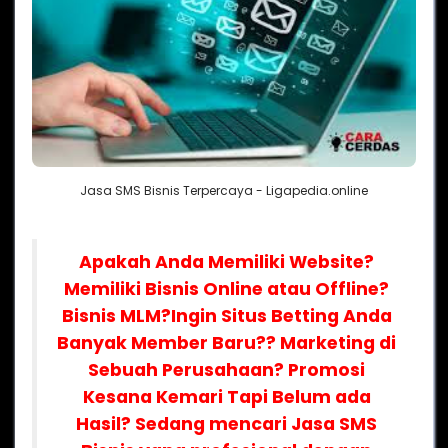
Jasa SMS Bisnis Terpercaya - Ligapedia.online
Apakah Anda Memiliki Website?
Memiliki Bisnis Online atau Offline?
Bisnis MLM?
Ingin Situs Betting Anda
Banyak Member Baru?? Marketing di
Sebuah Perusahaan? Promosi
Kesana Kemari Tapi Belum ada
Hasil? Sedang mencari Jasa SMS