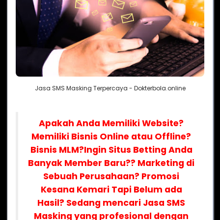
Jasa SMS Masking Terpercaya - Dokterbola.online
Apakah Anda Memiliki Website?
Memiliki Bisnis Online atau Offline?
Bisnis MLM?
Ingin Situs Betting Anda
Banyak Member Baru?? Marketing di
Sebuah Perusahaan? Promosi
Kesana Kemari Tapi Belum ada
Hasil? Sedang mencari Jasa SMS
Masking yang profesional dengan