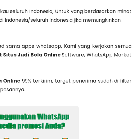
kau seluruh Indonesia, Untuk yang berdasarkan minat
di Indonesia/seluruh Indonesia jika memungkinkan.
ned sama apps whatsapp, Kami yang kerjakan semua
Situs Judi Bola Online
Software, WhatsApp Market
a Online
99% terkirim, target penerima sudah di filter
 pesannya.