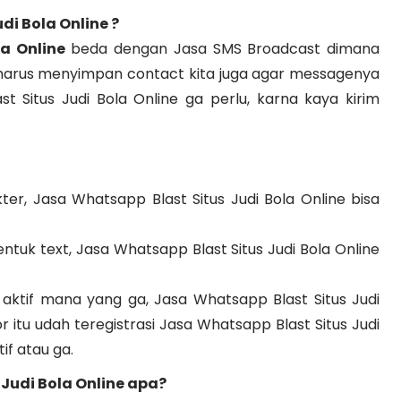
di Bola Online ?
a Online
beda dengan Jasa SMS Broadcast dimana
 harus menyimpan contact kita juga agar messagenya
t Situs Judi Bola Online ga perlu, karna kaya kirim
er, Jasa Whatsapp Blast Situs Judi Bola Online bisa
tuk text, Jasa Whatsapp Blast Situs Judi Bola Online
ktif mana yang ga, Jasa Whatsapp Blast Situs Judi
r itu udah teregistrasi Jasa Whatsapp Blast Situs Judi
if atau ga.
Judi Bola Online
apa?