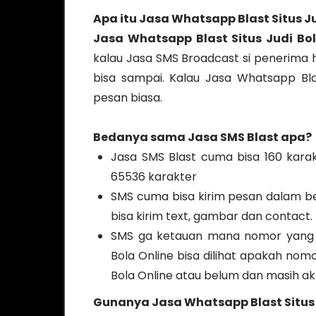
Apa itu Jasa Whatsapp Blast Situs Ju
Jasa Whatsapp Blast Situs Judi Bol
kalau Jasa SMS Broadcast si penerima
bisa sampai. Kalau Jasa Whatsapp Blas
pesan biasa.
Bedanya sama Jasa SMS Blast apa?
Jasa SMS Blast cuma bisa 160 karakt
65536 karakter
SMS cuma bisa kirim pesan dalam ben
bisa kirim text, gambar dan contact.
SMS ga ketauan mana nomor yang a
Bola Online bisa dilihat apakah nomo
Bola Online atau belum dan masih akt
Gunanya
Jasa Whatsapp Blast Situs 