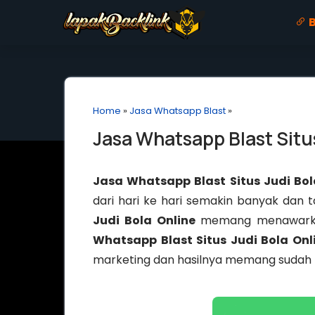
B
Home
»
Jasa Whatsapp Blast
»
Jasa Whatsapp Blast Situ
Jasa Whatsapp Blast Situs Judi Bola
dari hari ke hari semakin banyak dan 
Judi Bola Online
memang menawarkan f
Whatsapp Blast Situs Judi Bola Onl
marketing dan hasilnya memang sudah t