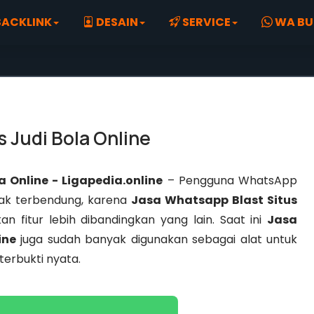
ACKLINK
DESAIN
SERVICE
WA BU
s Judi Bola Online
 Online - Ligapedia.online
– Pengguna WhatsApp
tak terbendung, karena
Jasa Whatsapp Blast Situs
itur lebih dibandingkan yang lain. Saat ini
Jasa
ine
juga sudah banyak digunakan sebagai alat untuk
erbukti nyata.