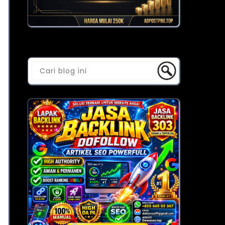
Cari Blog Ini