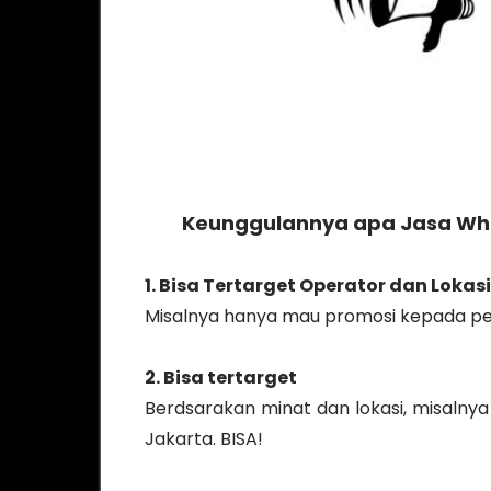
Keunggulannya apa Jasa Whats
1. Bisa Tertarget Operator dan Lokasi
Misalnya hanya mau promosi kepada pen
2. Bisa tertarget
Berdsarakan minat dan lokasi, misaln
Jakarta. BISA!