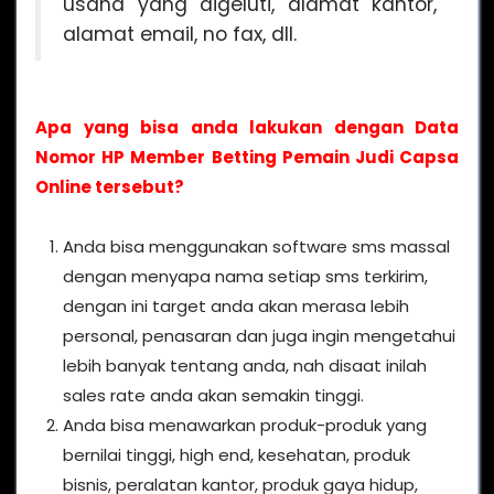
usaha yang digeluti, alamat kantor,
alamat email, no fax, dll.
Apa yang bisa anda lakukan dengan Data
Nomor HP Member Betting Pemain Judi Capsa
Online tersebut?
Anda bisa menggunakan software sms massal
dengan menyapa nama setiap sms terkirim,
dengan ini target anda akan merasa lebih
personal, penasaran dan juga ingin mengetahui
lebih banyak tentang anda, nah disaat inilah
sales rate anda akan semakin tinggi.
Anda bisa menawarkan produk-produk yang
bernilai tinggi, high end, kesehatan, produk
bisnis, peralatan kantor, produk gaya hidup,