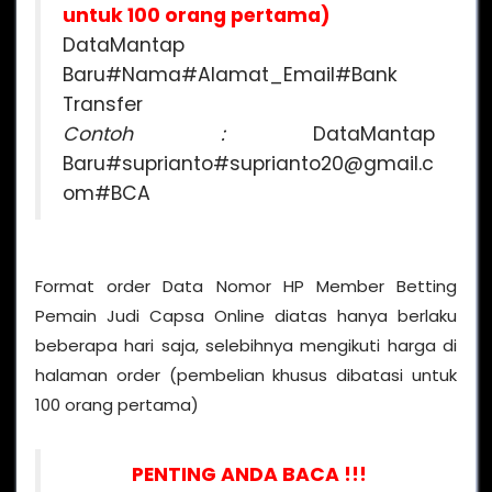
untuk 100 orang pertama)
DataMantap
Baru#Nama#Alamat_Email#Bank
Transfer
Contoh :
DataMantap
Baru#suprianto#suprianto20@gmail.c
om#BCA
Format order Data Nomor HP Member Betting
Pemain Judi Capsa Online diatas hanya berlaku
beberapa hari saja, selebihnya mengikuti harga di
halaman order (pembelian khusus dibatasi untuk
100 orang pertama)
PENTING ANDA BACA !!!