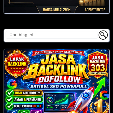
Cari Blog Ini