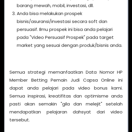
barang mewah, mobil, investasi, dll.
Anda bisa melakukan prospek
bisnis/asuransi/investasi secara soft dan
persuasif. Ilmu prospek ini bisa anda pelajari
pada "Video Persuasif Prospek" pada target
market yang sesuai dengan produk/bisnis anda.
Semua strategi memanfaatkan Data Nomor HP
Member Betting Pemain Judi Capsa Online ini
dapat anda pelajari pada video bonus kami.
Semua inspirasi, kreatifitas dan optimisme anda
pasti akan semakin "gila dan melejit" setelah
mendapatkan pelajaran dahsyat dari video
tersebut.