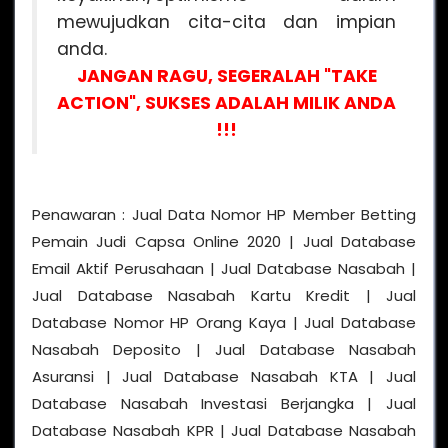
mewujudkan cita-cita dan impian
anda.
JANGAN RAGU, SEGERALAH "TAKE
ACTION", SUKSES ADALAH MILIK ANDA
!!!
Penawaran : Jual Data Nomor HP Member Betting
Pemain Judi Capsa Online 2020 | Jual Database
Email Aktif Perusahaan | Jual Database Nasabah |
Jual Database Nasabah Kartu Kredit | Jual
Database Nomor HP Orang Kaya | Jual Database
Nasabah Deposito | Jual Database Nasabah
Asuransi | Jual Database Nasabah KTA | Jual
Database Nasabah Investasi Berjangka | Jual
Database Nasabah KPR | Jual Database Nasabah