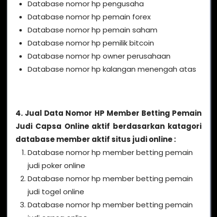
Database nomor hp pengusaha
Database nomor hp pemain forex
Database nomor hp pemain saham
Database nomor hp pemilik bitcoin
Database nomor hp owner perusahaan
Database nomor hp kalangan menengah atas
4. Jual Data Nomor HP Member Betting Pemain
Judi Capsa Online aktif berdasarkan katagori
database member aktif situs judi online :
Database nomor hp member betting pemain
judi poker online
Database nomor hp member betting pemain
judi togel online
Database nomor hp member betting pemain