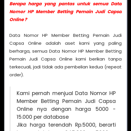
Berapa harga yang pantas untuk semua Data
Nomor HP Member Betting Pemain Judi Capsa
Online ?
Data Nomor HP Member Betting Pemain Judi
Capsa Online adalah aset kami yang paling
berharga, semua Data Nomor HP Member Betting
Pemain Judi Capsa Online kami berikan tanpa
terkecuali, jadi tidak ada pembelian kedua (repeat
order).
Kami pernah menjual Data Nomor HP
Member Betting Pemain Judi Capsa
Online nya dengan harga 5000 -
15.000 per database
Jika harga terendah Rp.5000, berarti