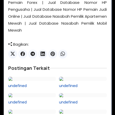
Pemain Forex | Jual Database Nomor HP
Pengusaha | Jual Database Nomor HP Pemain Judi
Online | Jual Database Nasabah Pemilik Apartemen
Mewah | Jual Database Nasabah Pemilik Mobil
Mewah
Bagikan:
Postingan Terkait
undefined
undefined
undefined
undefined