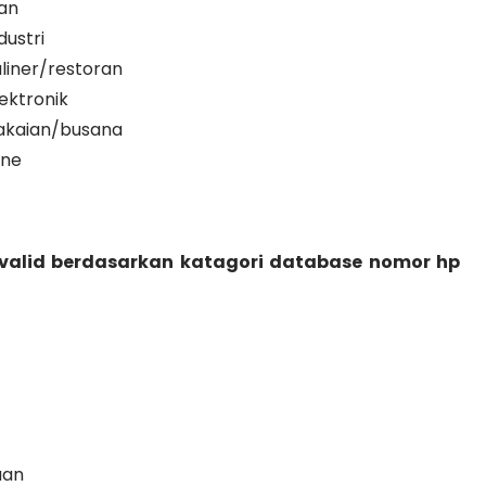
an
ustri
liner/restoran
ektronik
akaian/busana
ine
 valid berdasarkan katagori database nomor hp
aan