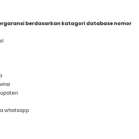
bergaransi berdasarkan katagori database nomor
el
a
insi
bupaten
na whatsapp