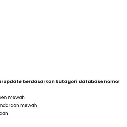
terupdate berdasarkan katagori database nomor
emen mewah
kendaraan mewah
haan