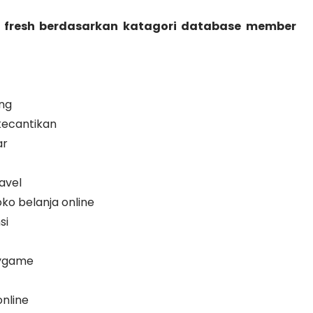
 fresh berdasarkan katagori database member
ng
ecantikan
ar
avel
o belanja online
si
ygame
nline