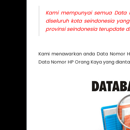
Kami mempunyai semua Data No
diseluruh kota seindonesia yan
provinsi seindonesia terupdate d
Kami menawarkan anda Data Nomor HP 
Data Nomor HP Orang Kaya yang diantar