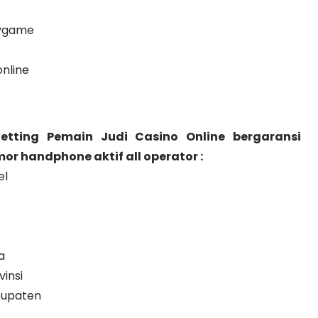
ygame
nline
etting Pemain Judi Casino Online bergaransi
r handphone aktif all operator :
el
a
insi
bupaten