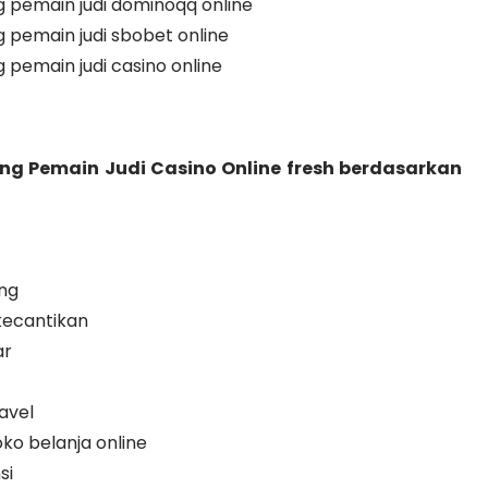
pemain judi dominoqq online
pemain judi sbobet online
emain judi casino online
ing Pemain Judi Casino Online fresh berdasarkan
ng
ecantikan
ar
avel
o belanja online
si