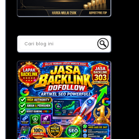
Cari Blog Ini