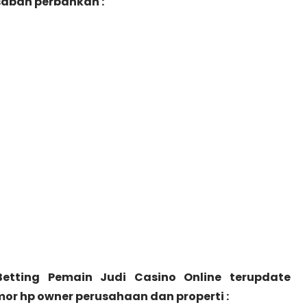
abah perbankan :
etting Pemain Judi Casino Online terupdate
r hp owner perusahaan dan properti :