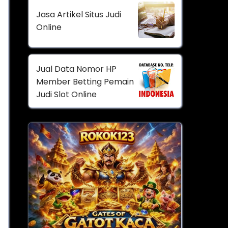
Jasa Artikel Situs Judi
Online
Jual Data Nomor HP
Member Betting Pemain
Judi Slot Online