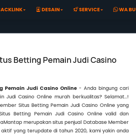
ACKLINK
DESAIN
SERVICE
WA BU
tus Betting Pemain Judi Casino
g Pemain Judi Casino Online
- Anda bingung cari
n Judi Casino Online murah berkualitas? Selamat…!
ember Situs Betting Pemain Judi Casino Online yang
tus Betting Pemain Judi Casino Online valid dan
 DataMantap merupakan situs penjual Database Member
e aktif yang terupdate di tahun 2020, kami yakin anda