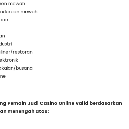
emen mewah
kendaraan mewah
haan
an
ustri
liner/restoran
ektronik
akaian/busana
ine
ing Pemain Judi Casino Online valid berdasarkan
an menengah atas :