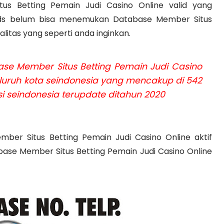
s Betting Pemain Judi Casino Online valid yang
ds belum bisa menemukan Database Member Situs
alitas yang seperti anda inginkan.
e Member Situs Betting Pemain Judi Casino
seluruh kota seindonesia yang mencakup di 542
si seindonesia terupdate ditahun 2020
r Situs Betting Pemain Judi Casino Online aktif
base Member Situs Betting Pemain Judi Casino Online