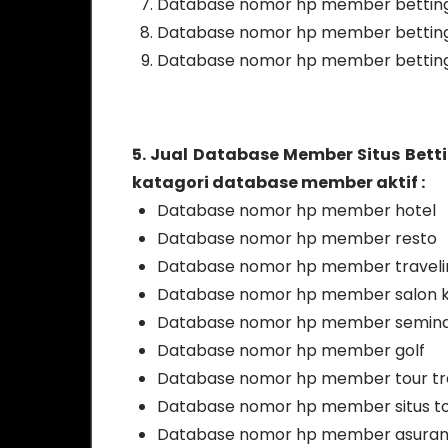
Database nomor hp member betting 
Database nomor hp member betting 
Database nomor hp member betting p
5. Jual Database Member Situs Bett
katagori database member aktif :
Database nomor hp member hotel
Database nomor hp member resto
Database nomor hp member traveli
Database nomor hp member salon k
Database nomor hp member semin
Database nomor hp member golf
Database nomor hp member tour tr
Database nomor hp member situs tok
Database nomor hp member asuran