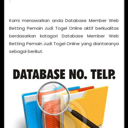
Kami menawarkan anda Database Member Web
Betting Pemain Judi Togel Online aktif berkualitas
berdasarkan katagori Database Member Web
Betting Pemain Judi Togel Online yang diantaranya
sebagai berikut.