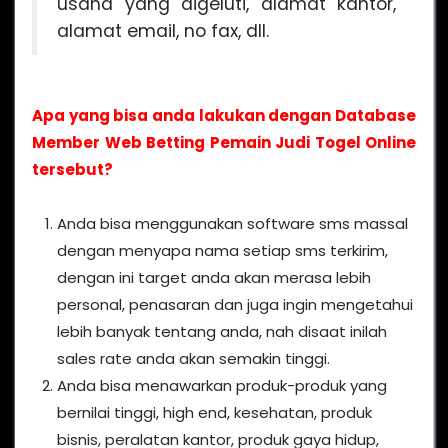
usaha yang digeluti, alamat kantor,
alamat email, no fax, dll.
Apa yang bisa anda lakukan dengan Database
Member Web Betting Pemain Judi Togel Online
tersebut?
Anda bisa menggunakan software sms massal
dengan menyapa nama setiap sms terkirim,
dengan ini target anda akan merasa lebih
personal, penasaran dan juga ingin mengetahui
lebih banyak tentang anda, nah disaat inilah
sales rate anda akan semakin tinggi.
Anda bisa menawarkan produk-produk yang
bernilai tinggi, high end, kesehatan, produk
bisnis, peralatan kantor, produk gaya hidup,