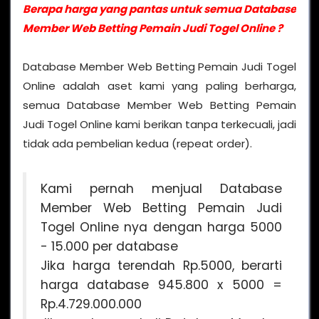
Berapa harga yang pantas untuk semua Database
Member Web Betting Pemain Judi Togel Online ?
Database Member Web Betting Pemain Judi Togel
Online adalah aset kami yang paling berharga,
semua Database Member Web Betting Pemain
Judi Togel Online kami berikan tanpa terkecuali, jadi
tidak ada pembelian kedua (repeat order).
Kami pernah menjual Database
Member Web Betting Pemain Judi
Togel Online nya dengan harga 5000
- 15.000 per database
Jika harga terendah Rp.5000, berarti
harga database 945.800 x 5000 =
Rp.4.729.000.000