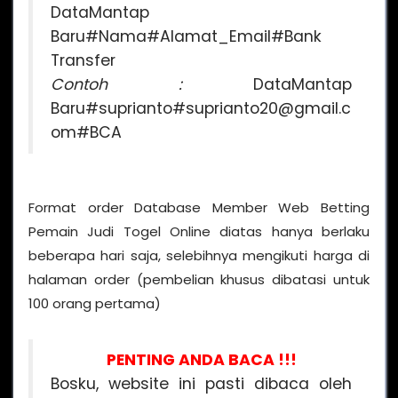
DataMantap
Baru#Nama#Alamat_Email#Bank
Transfer
Contoh :
DataMantap
Baru#suprianto#suprianto20@gmail.c
om#BCA
Format order Database Member Web Betting
Pemain Judi Togel Online diatas hanya berlaku
beberapa hari saja, selebihnya mengikuti harga di
halaman order (pembelian khusus dibatasi untuk
100 orang pertama)
PENTING ANDA BACA !!!
Bosku, website ini pasti dibaca oleh