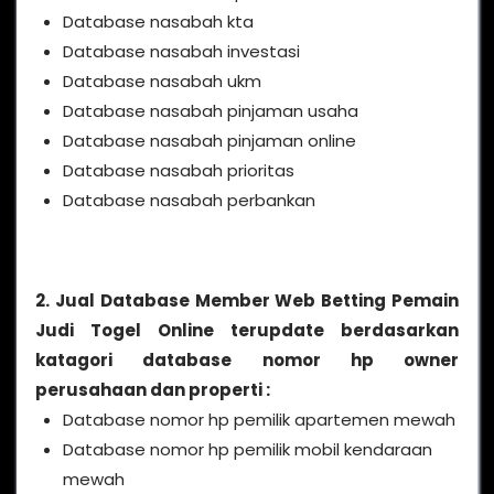
Database nasabah kta
Database nasabah investasi
Database nasabah ukm
Database nasabah pinjaman usaha
Database nasabah pinjaman online
Database nasabah prioritas
Database nasabah perbankan
2. Jual Database Member Web Betting Pemain
Judi Togel Online terupdate berdasarkan
katagori database nomor hp owner
perusahaan dan properti :
Database nomor hp pemilik apartemen mewah
Database nomor hp pemilik mobil kendaraan
mewah