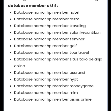
database member aktif :
Database nomor hp member hotel
Database nomor hp member resto
Database nomor hp member traveling
Database nomor hp member salon kecantikan
Database nomor hp member seminar
Database nomor hp member golf
Database nomor hp member tour travel
Database nomor hp member situs toko belanja
online
Database nomor hp member asuransi
Database nomor hp member hypt
Database nomor hp member moneygame
Database nomor hp member mlm
Database nomor hp member bisnis online