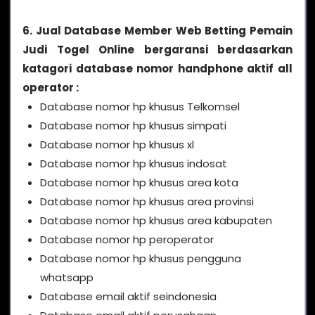
6. Jual Database Member Web Betting Pemain
Judi Togel Online bergaransi berdasarkan
katagori database nomor handphone aktif all
operator :
Database nomor hp khusus Telkomsel
Database nomor hp khusus simpati
Database nomor hp khusus xl
Database nomor hp khusus indosat
Database nomor hp khusus area kota
Database nomor hp khusus area provinsi
Database nomor hp khusus area kabupaten
Database nomor hp peroperator
Database nomor hp khusus pengguna
whatsapp
Database email aktif seindonesia