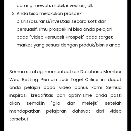
barang mewah, mobil, investasi, dll.
Anda bisa melakukan prospek
bisnis/asuransi/investasi secara soft dan
persuasif. Ilmu prospek ini bisa anda pelajari
pada "Video Persuasif Prospek" pada target
market yang sesuai dengan produk/bisnis anda.
Semua strategi memanfaatkan Database Member
Web Betting Pemain Judi Togel Online ini dapat
anda pelajari pada video bonus kami. Semua
inspirasi, kreatifitas dan optimisme anda pasti
akan semakin "gila dan melejit" setelah
mendapatkan pelajaran dahsyat dari video
tersebut.