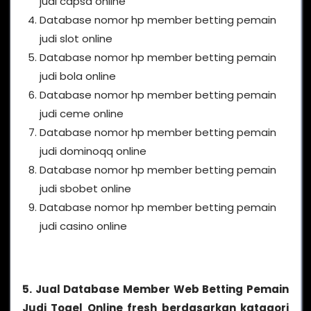
judi capsa online
Database nomor hp member betting pemain
judi slot online
Database nomor hp member betting pemain
judi bola online
Database nomor hp member betting pemain
judi ceme online
Database nomor hp member betting pemain
judi dominoqq online
Database nomor hp member betting pemain
judi sbobet online
Database nomor hp member betting pemain
judi casino online
5. Jual Database Member Web Betting Pemain
Judi Togel Online fresh berdasarkan katagori