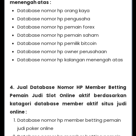
menengah atas :
Database nomor hp orang kaya
Database nomor hp pengusaha
Database nomor hp pemain forex
Database nomor hp pemain saham
Database nomor hp pemilik bitcoin
Database nomor hp owner perusahaan
Database nomor hp kalangan menengah atas
4. Jual Database Nomor HP Member Betting
Pemain Judi Slot Online aktif berdasarkan
katagori database member aktif situs judi
online :
Database nomor hp member betting pemain
judi poker online