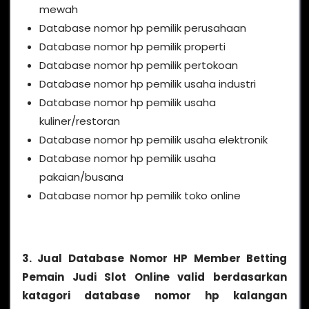
mewah
Database nomor hp pemilik perusahaan
Database nomor hp pemilik properti
Database nomor hp pemilik pertokoan
Database nomor hp pemilik usaha industri
Database nomor hp pemilik usaha
kuliner/restoran
Database nomor hp pemilik usaha elektronik
Database nomor hp pemilik usaha
pakaian/busana
Database nomor hp pemilik toko online
3. Jual Database Nomor HP Member Betting
Pemain Judi Slot Online valid berdasarkan
katagori database nomor hp kalangan