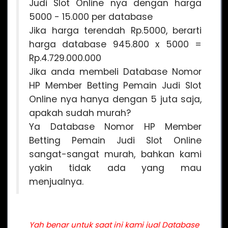
Judi Slot Online nya dengan harga
5000 - 15.000 per database
Jika harga terendah Rp.5000, berarti
harga database 945.800 x 5000 =
Rp.4.729.000.000
Jika anda membeli Database Nomor
HP Member Betting Pemain Judi Slot
Online nya hanya dengan 5 juta saja,
apakah sudah murah?
Ya Database Nomor HP Member
Betting Pemain Judi Slot Online
sangat-sangat murah, bahkan kami
yakin tidak ada yang mau
menjualnya.
Yah benar untuk saat ini kami jual Database