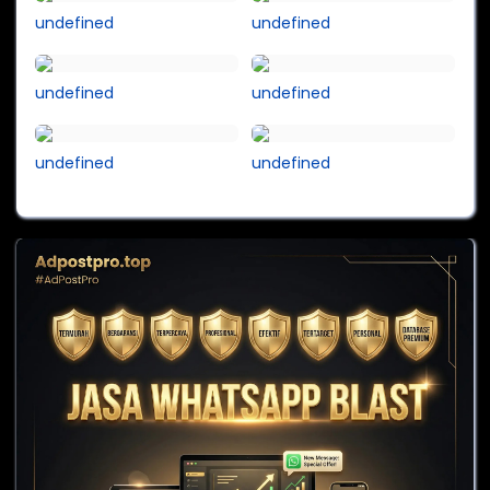
undefined
undefined
undefined
undefined
undefined
undefined