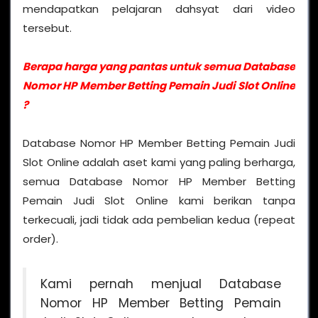
mendapatkan pelajaran dahsyat dari video
tersebut.
Berapa harga yang pantas untuk semua Database
Nomor HP Member Betting Pemain Judi Slot Online
?
Database Nomor HP Member Betting Pemain Judi
Slot Online adalah aset kami yang paling berharga,
semua Database Nomor HP Member Betting
Pemain Judi Slot Online kami berikan tanpa
terkecuali, jadi tidak ada pembelian kedua (repeat
order).
Kami pernah menjual Database
Nomor HP Member Betting Pemain