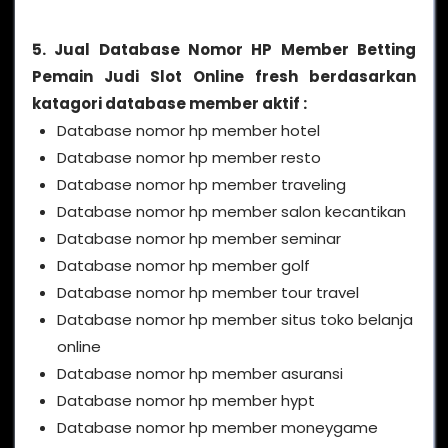
5. Jual Database Nomor HP Member Betting
Pemain Judi Slot Online fresh berdasarkan
katagori database member aktif :
Database nomor hp member hotel
Database nomor hp member resto
Database nomor hp member traveling
Database nomor hp member salon kecantikan
Database nomor hp member seminar
Database nomor hp member golf
Database nomor hp member tour travel
Database nomor hp member situs toko belanja
online
Database nomor hp member asuransi
Database nomor hp member hypt
Database nomor hp member moneygame