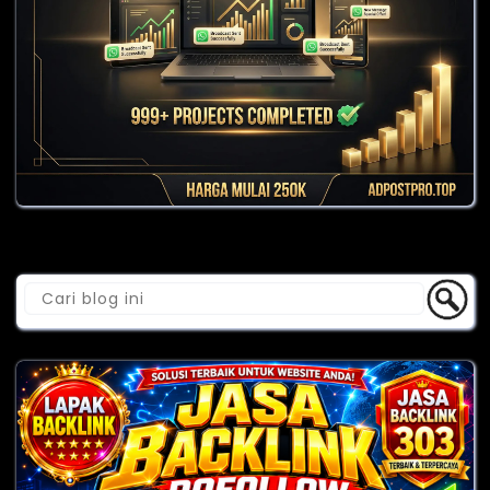
Cari Blog Ini