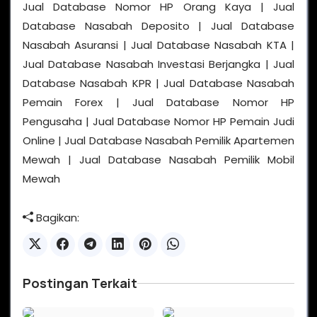
Jual Database Nomor HP Orang Kaya | Jual
Database Nasabah Deposito | Jual Database
Nasabah Asuransi | Jual Database Nasabah KTA |
Jual Database Nasabah Investasi Berjangka | Jual
Database Nasabah KPR | Jual Database Nasabah
Pemain Forex | Jual Database Nomor HP
Pengusaha | Jual Database Nomor HP Pemain Judi
Online | Jual Database Nasabah Pemilik Apartemen
Mewah | Jual Database Nasabah Pemilik Mobil
Mewah
Bagikan:
Postingan Terkait