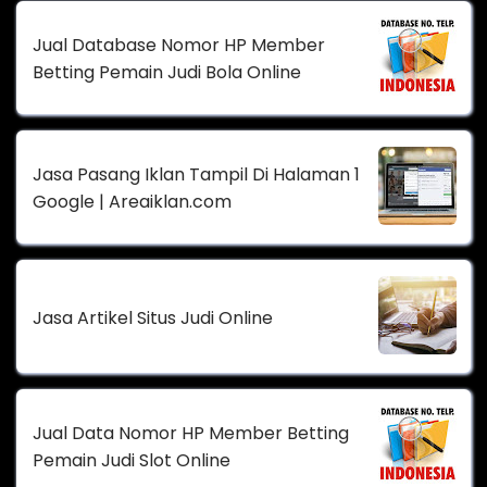
Jual Database Nomor HP Member
Betting Pemain Judi Bola Online
Jasa Pasang Iklan Tampil Di Halaman 1
Google | Areaiklan.com
Jasa Artikel Situs Judi Online
Jual Data Nomor HP Member Betting
Pemain Judi Slot Online