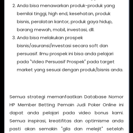
Anda bisa menawarkan produk-produk yang
bernilai tinggi, high end, kesehatan, produk
bisnis, peralatan kantor, produk gaya hidup,
barang mewah, mobil, investasi, dll.
Anda bisa melakukan prospek
bisnis/asuransi/investasi secara soft dan
persuasif. Ilmu prospek ini bisa anda pelajari
pada "Video Persuasif Prospek" pada target
market yang sesuai dengan produk/bisnis anda.
Semua strategi memanfaatkan Database Nomor
HP Member Betting Pemain Judi Poker Online ini
dapat anda pelajari pada video bonus kami.
Semua inspirasi, kreatifitas dan optimisme anda
pasti akan semakin "gila dan melejit" setelah