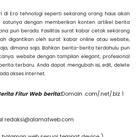
iri di Era tehnologi seperti sekarang orang haus akan
h satunya dengan memberikan konten artikel berita
na pun berada. Fasilitas surat kabar cetak sekarang
ah digantikan oleh surat kabar online atau website,
saja, dimana saja. Bahkan berita-berita terdahulu pun
nya. website dengan tampilan elegant, profesional
rita terbaru. Anda dapat mengubah isi, edit, delete
ada akses internet.
erita Fitur Web berita:
Domain .com/.net/.biz 1
sal redaksi@alamatweb.com
r halaman web sesuai tempat device )