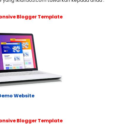
e yang Iklan303.com tawarkan kepada anda :
onsive Blogger Template
Demo Website
onsive Blogger Template