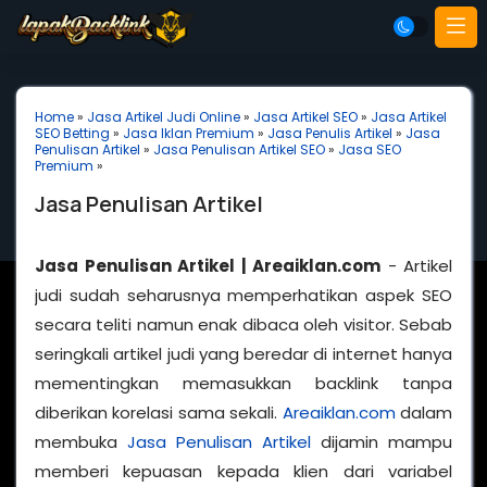
Home
»
Jasa Artikel Judi Online
»
Jasa Artikel SEO
»
Jasa Artikel
SEO Betting
»
Jasa Iklan Premium
»
Jasa Penulis Artikel
»
Jasa
Penulisan Artikel
»
Jasa Penulisan Artikel SEO
»
Jasa SEO
Premium
»
Jasa Penulisan Artikel
Jasa Penulisan Artikel | Areaiklan.com
- Artikel
judi sudah seharusnya memperhatikan aspek SEO
secara teliti namun enak dibaca oleh visitor. Sebab
seringkali artikel judi yang beredar di internet hanya
mementingkan memasukkan backlink tanpa
diberikan korelasi sama sekali.
Areaiklan.com
dalam
membuka
Jasa Penulisan Artikel
dijamin mampu
memberi kepuasan kepada klien dari variabel