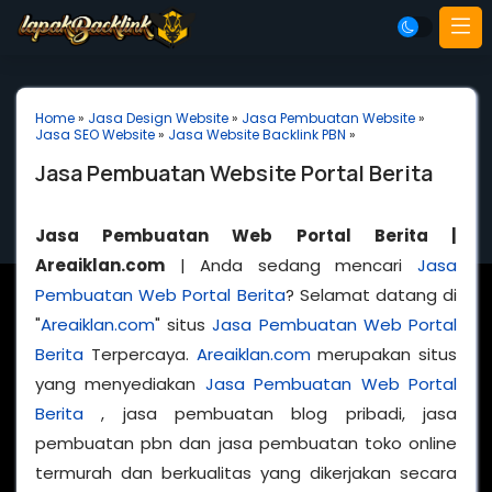
Home
»
Jasa Design Website
»
Jasa Pembuatan Website
»
Jasa SEO Website
»
Jasa Website Backlink PBN
»
Jasa Pembuatan Website Portal Berita
Jasa Pembuatan Web Portal Berita |
Areaiklan.com
| Anda sedang mencari
Jasa
Pembuatan Web Portal Berita
? Selamat datang di
"
Areaiklan.com
" situs
Jasa Pembuatan Web Portal
Berita
Terpercaya.
Areaiklan.com
merupakan situs
yang menyediakan
Jasa Pembuatan Web Portal
Berita
, jasa pembuatan blog pribadi, jasa
pembuatan pbn dan jasa pembuatan toko online
termurah dan berkualitas yang dikerjakan secara